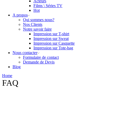
Acteurs
Films \ Séries TV
Hot
A propos
Qui sommes nous?
Nos Clients
Notre savoir faire
Impression sur T-shirt
Impression sur Sweat
Impression sur Casquette
Impression sur Tote-bag
Nous contacter
Formulaire de contact
Demande de Devis
Blog
Home
FAQ