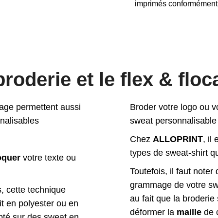
imprimés conformément 
broderie et le flex & flo
ocage permettent aussi
Broder votre logo ou v
nnalisables
sweat personnalisable r
Chez
ALLOPRINT
, il
types de sweat-shirt q
oquer
votre texte ou
Toutefois, il faut note
grammage de votre swea
, cette technique
au fait que la broderi
it en polyester ou en
déformer la
maille
de c
pté sur des sweat en