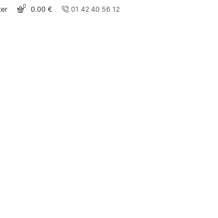
0
ter
0.00
€
01 42 40 56 12