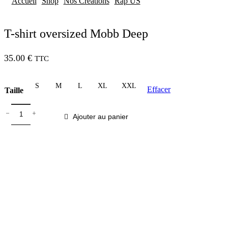
Accueil
Shop
Nos Créations
Rap US
T-shirt oversized Mobb Deep
35.00
€
TTC
S
M
L
XL
XXL
Effacer
Taille
quantité
de
Ajouter au panier
T-
shirt
oversized
Mobb
Deep