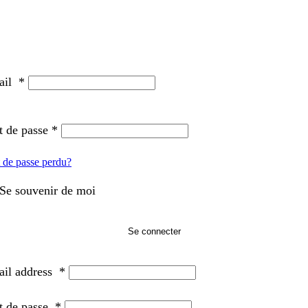
ail
*
 de passe
*
 de passe perdu?
Se souvenir de moi
Se connecter
il address
*
t de passe
*