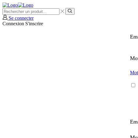
Search
input
Search
Se connecter
Connexion
S'inscrire
Em
Mot
Mot
Ema
Mo